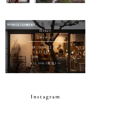
Dîner
［
デ
ィ
ナー
］
18
0
0
〜
22
0
0
：
：
（L
O
.
21
：
00）
¥
11
,
00
0
（
税
込
）
～
Instagram