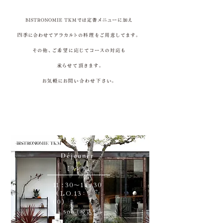
Déjeuner
［ランチ］
11
3
0
〜
1
4
3
0
：
：
（L
O
.
1
3：
00）
¥
4
,
50
0
（
税
込
）
～