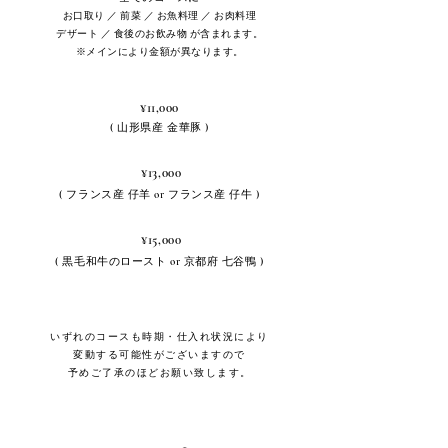
お口取り ／ 前菜 ／ お魚料理 ／ お肉料理
デザート ／ 食後のお飲み物
が含まれます。
※メインにより金額が異なります。
¥11,000
( 山形県産 金華豚 )
¥13,000
( フランス産 仔羊 or フランス産 仔牛 )
¥15,000
( 黒毛和牛のロースト or 京都府 七谷鴨 )
いずれのコースも時期・仕入れ状況により
変動する可能性がございますので
予めご了承のほどお願い致します。